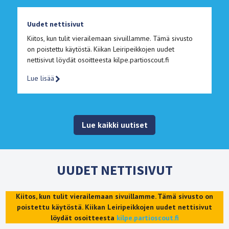
Uudet nettisivut
Kiitos, kun tulit vierailemaan sivuillamme. Tämä sivusto
on poistettu käytöstä. Kiikan Leiripeikkojen uudet
nettisivut löydät osoitteesta kilpe.partioscout.fi
Lue lisää
Lue kaikki uutiset
UUDET NETTISIVUT
Kiitos, kun tulit vierailemaan sivuillamme. Tämä sivusto on
poistettu käytöstä. Kiikan Leiripeikkojen uudet nettisivut
löydät osoitteesta
kilpe.partioscout.fi